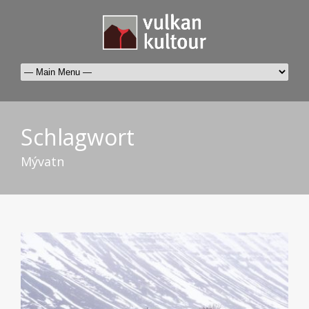
Schlagwort
Mývatn