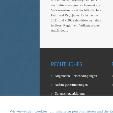
nun mit neuem Namen)! Seit 10. Juli
nachmittags ereignet sich erneut ein
Vulkanausbruch auf der isländischen
Halbinsel Reykjanes. Es ist nach »
2021 und » 2022 das dritte mal, dass
in dieser Region ein Vulkanausbruch
stattfindet....
RECHTLICHES
Allgemeine Reisebedingungen
Aufstiegsbestimmungen
Datenschutzerklärung
Wir verwenden Cookies, um Inhalte zu personalisieren und die Zu