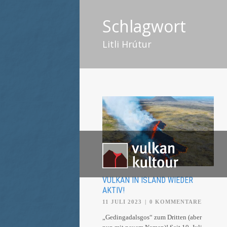
Schlagwort
Litli Hrútur
VULKAN IN ISLAND WIEDER
AKTIV!
11 JULI 2023
|
0 KOMMENTARE
„Gedingadalsgos“ zum Dritten (aber