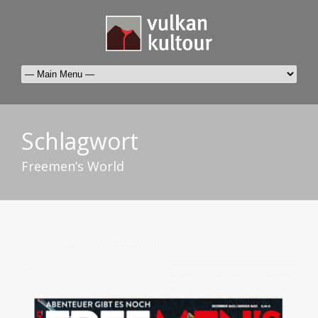
Schlagwort
Freemen’s World