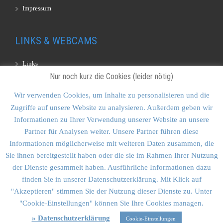
Impressum
LINKS & WEBCAMS
Links
Nur noch kurz die Cookies (leider nötig)
Webcams
Wir verwenden Cookies, um Inhalte zu personalisieren und die
Zugriffe auf unsere Website zu analysieren. Außerdem geben wir
KONTAKT & SITEMAP
Informationen zu Ihrer Verwendung unserer Website an unsere
Partner für Analysen weiter. Unsere Partner führen diese
Kontakt
Informationen möglicherweise mit weiteren Daten zusammen, die
Sitemap
Sie ihnen bereitgestellt haben oder die sie im Rahmen Ihrer Nutzung
der Dienste gesammelt haben. Ausführliche Informationen dazu
Vulkankultour-BUFF®
finden Sie in unserer Datenschutzerklärung. Mit Klick auf
"Akzeptieren" stimmen Sie der Nutzung dieser Dienste zu. Unter
"Cookie-Einstellungen" können Sie Ihre Cookies managen.
» Datenschutzerklärung
Cookie-Einstellungen