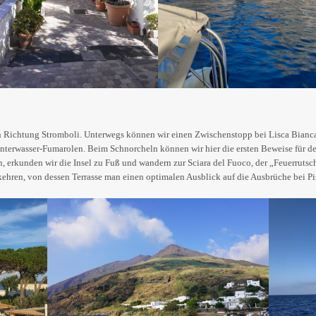
n Richtung Stromboli. Unterwegs können wir einen Zwischenstopp bei Lisca Bianca e
 Unterwasser-Fumarolen. Beim Schnorcheln können wir hier die ersten Beweise für 
 erkunden wir die Insel zu Fuß und wandern zur Sciara del Fuoco, der „Feuerrut
kehren, von dessen Terrasse man einen optimalen Ausblick auf die Ausbrüche bei P