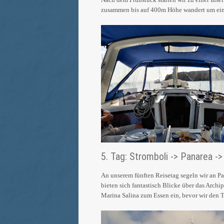
zusammen bis auf 400m Höhe wandert um ein
5. Tag: Stromboli -> Panarea ->
An unserem fünften Reisetag segeln wir an Pan
bieten sich fantastisch Blicke über das Arch
Marina Salina zum Essen ein, bevor wir den T