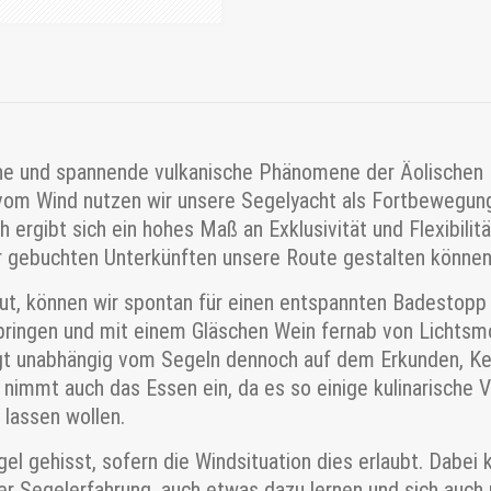
ane und spannende vulkanische Phänomene der Äolischen I
om Wind nutzen wir unsere Segelyacht als Fortbewegung
h ergibt sich ein hohes Maß an Exklusivität und Flexibilit
r gebuchten Unterkünften unsere Route gestalten können
gut, können wir spontan für einen entspannten Badestopp
rbringen und mit einem Gläschen Wein fernab von Licht
iegt unabhängig vom Segeln dennoch auf dem Erkunden, K
t nimmt auch das Essen ein, da es so einige kulinarisch
 lassen wollen.
l gehisst, sofern die Windsituation dies erlaubt. Dabei 
er Segelerfahrung, auch etwas dazu lernen und sich auch 