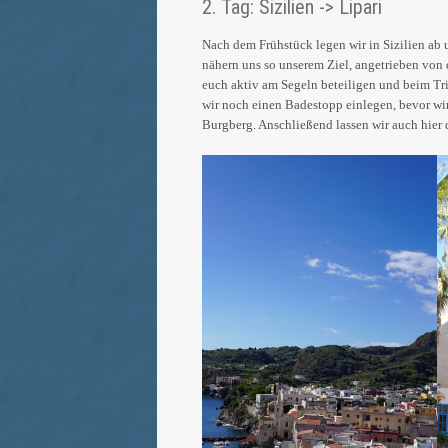
2. Tag: Sizilien -> Lipari
Nach dem Frühstück legen wir in Sizilien ab 
nähern uns so unserem Ziel, angetrieben von 
euch aktiv am Segeln beteiligen und beim Tri
wir noch einen Badestopp einlegen, bevor wi
Burgberg. Anschließend lassen wir auch hie