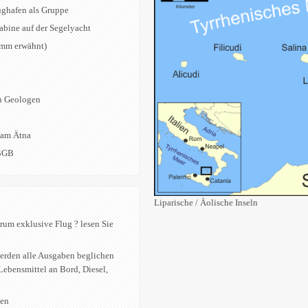
lughafen als Gruppe
abine auf der Segelyacht
ramm erwähnt)
en Geologen
 am Ätna
 BGB
Liparische / Äolische Inseln
rum exklusive Flug ? lesen Sie
erden alle Ausgaben beglichen
Lebensmittel an Bord, Diesel,
sen