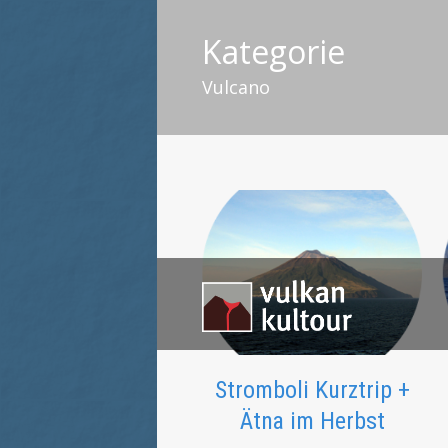
Kategorie
Vulcano
Stromboli Kurztrip +
Ätna im Herbst