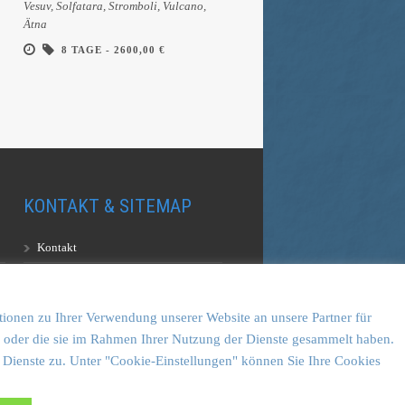
n
Vesuv, Solfatara, Stromboli, Vulcano,
Ätna
8 TAGE -
2600,00 €
KONTAKT & SITEMAP
Kontakt
Sitemap
Vulkankultour-BUFF®
tionen zu Ihrer Verwendung unserer Website an unsere Partner für
en oder die sie im Rahmen Ihrer Nutzung der Dienste gesammelt haben.
 Dienste zu. Unter "Cookie-Einstellungen" können Sie Ihre Cookies