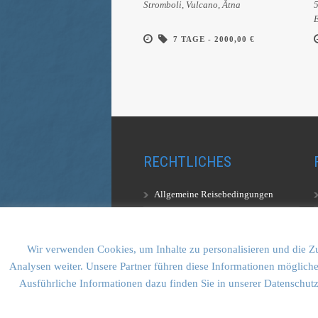
Stromboli, Vulcano, Ätna
5
7 TAGE -
2000,00 €
RECHTLICHES
Allgemeine Reisebedingungen
Aufstiegsbestimmungen
Datenschutzerklärung
Wir verwenden Cookies, um Inhalte zu personalisieren und die Zu
Analysen weiter. Unsere Partner führen diese Informationen mögliche
Ausführliche Informationen dazu finden Sie in unserer Datenschut