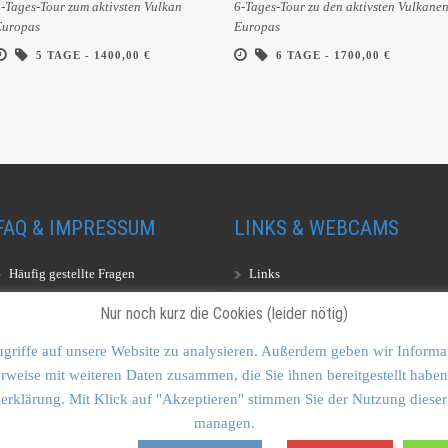
-Tages-Tour zum aktivsten Vulkan
6-Tages-Tour zu den aktivsten Vulkane
Europas
Europas
5 TAGE -
1400,00 €
6 TAGE -
1700,00 €
FAQ & IMPRESSUM
LINKS & WEBCAMS
Häufig gestellte Fragen
Links
Impressum
Webcams
Nur noch kurz die Cookies (leider nötig)
griffe auf unsere Website zu analysieren. Außerdem geben wir Informa
rweise mit weiteren Daten zusammen, die Sie ihnen bereitgestellt hab
zerklärung. Mit Klick auf "Akzeptieren" stimmen Sie der Nutzung dieser
managen.