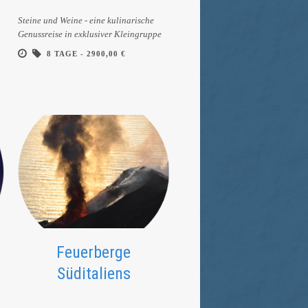
Steine und Weine - eine kulinarische
Genussreise in exklusiver Kleingruppe
8 TAGE -
2900,00 €
Feuerberge
Süditaliens