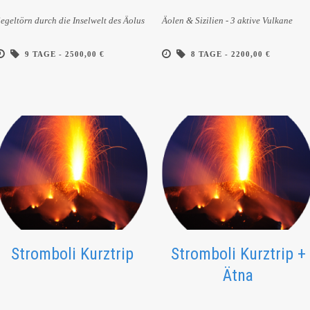
egeltörn durch die Inselwelt des Äolus
Äolen & Sizilien - 3 aktive Vulkane
9 TAGE -
2500,00 €
8 TAGE -
2200,00 €
Stromboli Kurztrip
Stromboli Kurztrip +
Ätna