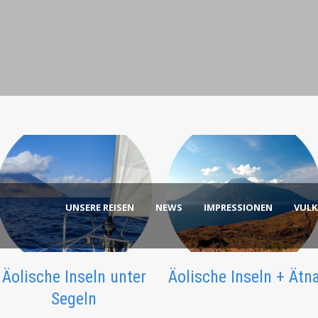
UNSERE REISEN
NEWS
IMPRESSIONEN
VUL
Äolische Inseln unter
Äolische Inseln + Ätn
Segeln