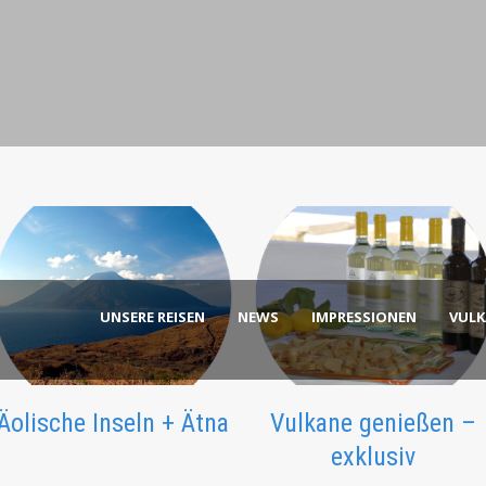
UNSERE REISEN
NEWS
IMPRESSIONEN
VUL
Äolische Inseln + Ätna
Vulkane genießen –
exklusiv