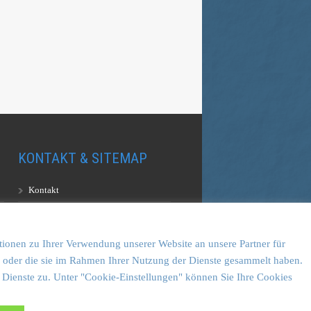
KONTAKT & SITEMAP
Kontakt
Sitemap
Vulkankultour-BUFF®
tionen zu Ihrer Verwendung unserer Website an unsere Partner für
en oder die sie im Rahmen Ihrer Nutzung der Dienste gesammelt haben.
 Dienste zu. Unter "Cookie-Einstellungen" können Sie Ihre Cookies