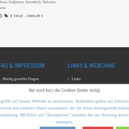
esuv, Solfatara, Stromboli, Vulcano,
Ätna
8 TAGE -
2600,00 €
FAQ & IMPRESSUM
LINKS & WEBCAMS
Häufig gestellte Fragen
Links
Impressum
Webcams
Nur noch kurz die Cookies (leider nötig)
griffe auf unsere Website zu analysieren. Außerdem geben wir Informa
rweise mit weiteren Daten zusammen, die Sie ihnen bereitgestellt hab
zerklärung. Mit Klick auf "Akzeptieren" stimmen Sie der Nutzung dieser
managen.