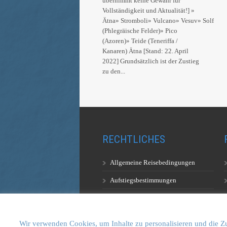
übernimmt keine Gewähr für
Vollständigkeit und Aktualität!] »
Ätna» Stromboli» Vulcano» Vesuv» Solfatara
(Phlegräische Felder)» Pico
(Azoren)» Teide (Teneriffa /
Kanaren) Ätna [Stand: 22. April
2022] Grundsätzlich ist der Zustieg
zu den...
RECHTLICHES
Allgemeine Reisebedingungen
Aufstiegsbestimmungen
Datenschutzerklärung
Wir verwenden Cookies, um Inhalte zu personalisieren und die Zu