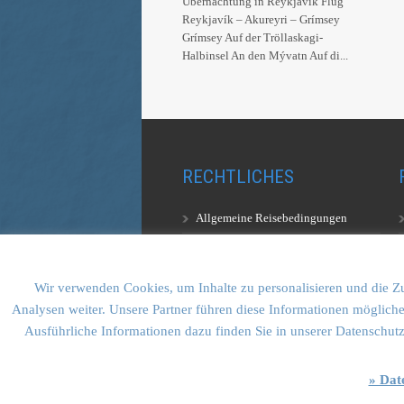
Übernachtung in Reykjavík Flug
Reykjavík – Akureyri – Grímsey
Grímsey Auf der Tröllaskagi-
Halbinsel An den Mývatn Auf di...
RECHTLICHES
Allgemeine Reisebedingungen
Aufstiegsbestimmungen
Datenschutzerklärung
Wir verwenden Cookies, um Inhalte zu personalisieren und die Zu
Analysen weiter. Unsere Partner führen diese Informationen mögliche
Ausführliche Informationen dazu finden Sie in unserer Datenschut
» Dat