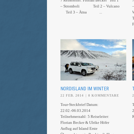
7 Reiseleiter: Florian Becker Teil 1
7
– Stromboli Teil 2 – Vulcano
Teil 3 – Ätna ...
T
F
NORDISLAND IM WINTER
22 FEB. 2014
|
0 KOMMENTARE
Tour-Steckbrief Datum:
T
22.02.-06.03.2014
2
Teilnehmerzahl: 5 Reiseleiter:
Florian Becker & Ulrike Höfer
Anflug auf Island Erste