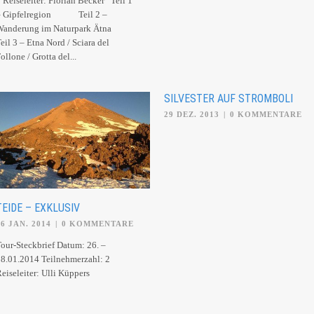
 Reiseleiter: Florian Becker Teil 1
– Gipfelregion Teil 2 –
Wanderung im Naturpark Ätna
eil 3 – Etna Nord / Sciara del
ollone / Grotta del...
SILVESTER AUF STROMBOLI
29 DEZ. 2013
|
0 KOMMENTARE
TEIDE – EXKLUSIV
26 JAN. 2014
|
0 KOMMENTARE
our-Steckbrief Datum: 26. –
8.01.2014 Teilnehmerzahl: 2
Reiseleiter: Ulli Küppers