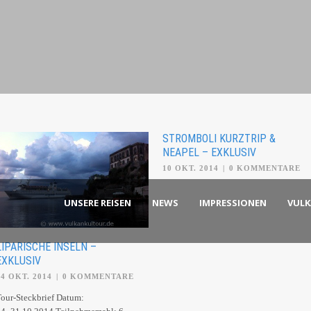
STROMBOLI KURZTRIP &
NEAPEL – EXKLUSIV
10 OKT. 2014
|
0 KOMMENTARE
UNSERE REISEN
NEWS
IMPRESSIONEN
VUL
LIPARISCHE INSELN –
EXKLUSIV
24 OKT. 2014
|
0 KOMMENTARE
our-Steckbrief Datum: