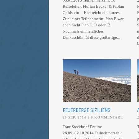
03.01.2015 Teilnehmerzahl: 10
2
Reiseleiter: Florian Becker & Fabian
R
Goldstein Hier reicht ein kurzes
R
Zitat einer Teilnehmerin: Plan B war
g
eben nicht Plan C, D oder E!
S
Nochmals ein herzliches
n
Dankeschön für diese großartige...
d
l
FEUERBERGE SIZILIENS
26 SEP. 2014
|
0 KOMMENTARE
Tour-Steckbrief Datum:
T
26.09.-02.10.2014 Teilnehmerzahl:
2