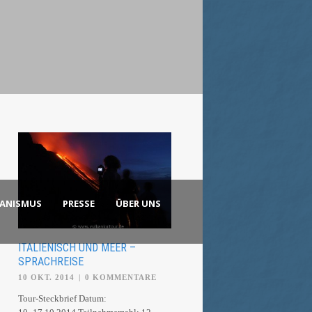
KANISMUS
PRESSE
ÜBER UNS
ITALIENISCH UND MEER –
SPRACHREISE
10 OKT. 2014
|
0 KOMMENTARE
Tour-Steckbrief Datum: