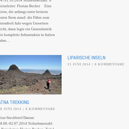
4.-31.10.2014 Teilnehmerzahl: 6
eiseleiter: Florian Becker Eine
eise, die anfangs unter keinem
uten Stern stand: die Fähre zum
tromboli fuhr wegen Unwetters
icht, dann legte ein Generalstreik
ie komplette Infrastruktur in Italien
ahm....
LIPARISCHE INSELN
13 JUNI 2014
|
0 KOMMENTARE
ÄTNA TREKKING
28 JUNI 2014
|
0 KOMMENTARE
our-Steckbrief Datum:
8.06.-02.07.2014 Teilnehmerzahl: