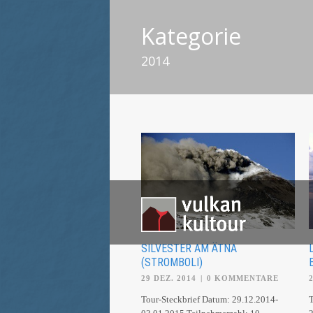
Kategorie
2014
SILVESTER AM ÄTNA
(STROMBOLI)
29 DEZ. 2014
|
0 KOMMENTARE
Tour-Steckbrief Datum: 29.12.2014-
T