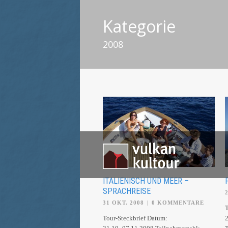
Kategorie
2008
ITALIENISCH UND MEER –
SPRACHREISE
31 OKT. 2008
|
0 KOMMENTARE
T
Tour-Steckbrief Datum:
2