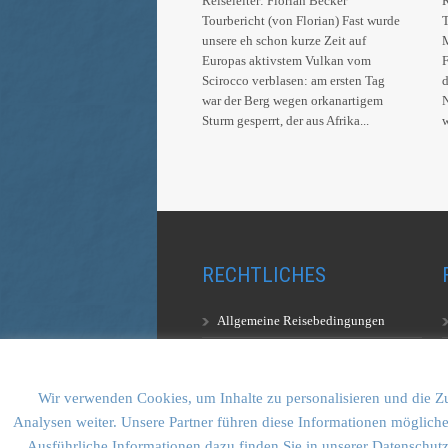
Reiseleiter: Florian Becker
R
Tourbericht (von Florian) Fast wurde
T
unsere eh schon kurze Zeit auf
M
Europas aktivstem Vulkan vom
Scirocco verblasen: am ersten Tag
war der Berg wegen orkanartigem
N
Sturm gesperrt, der aus Afrika...
w
RECHTLICHES
Allgemeine Reisebedingungen
Aufstiegsbestimmungen
Datenschutzerklärung
Wir verwenden Cookies, um Inhalte zu personalisieren und die Zu
Analysen weiter. Unsere Partner führen diese Informationen mögliche
Ausführliche Informationen dazu finden Sie in unserer Datenschut