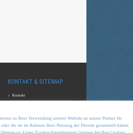
KONTAKT & SITEMAP
Kontakt
Sitemap
Vulkankultour-BUFF®
tionen zu Ihrer Verwendung unserer Website an unsere Partner für
en oder die sie im Rahmen Ihrer Nutzung der Dienste gesammelt haben.
 Dienste zu. Unter "Cookie-Einstellungen" können Sie Ihre Cookies