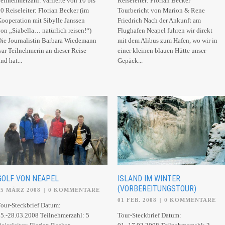
eilnehmerzahl: variierte von 10 bis
Reiseleiter: Florian Becker
0 Reiseleiter: Florian Becker (im
Tourbericht von Marion & Rene
ooperation mit Sibylle Janssen
Friedrich Nach der Ankunft am
on „Siabella… natürlich reisen!“)
Flughafen Neapel fuhren wir direkt
ie Journalistin Barbara Wiedemann
mit dem Alibus zum Hafen, wo wir in
ar Teilnehmerin an dieser Reise
einer kleinen blauen Hütte unser
nd hat...
Gepäck...
GOLF VON NEAPEL
ISLAND IM WINTER
(VORBEREITUNGSTOUR)
25 MÄRZ 2008
|
0 KOMMENTARE
01 FEB. 2008
|
0 KOMMENTARE
our-Steckbrief Datum:
5.-28.03.2008 Teilnehmerzahl: 5
Tour-Steckbrief Datum: