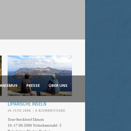
KANISMUS
PRESSE
ÜBER UNS
LIPARISCHE INSELN
10 JUNI 2008
|
0 KOMMENTARE
Tour-Steckbrief Datum:
10.-17.06.2008 Teilnehmerzahl: 3