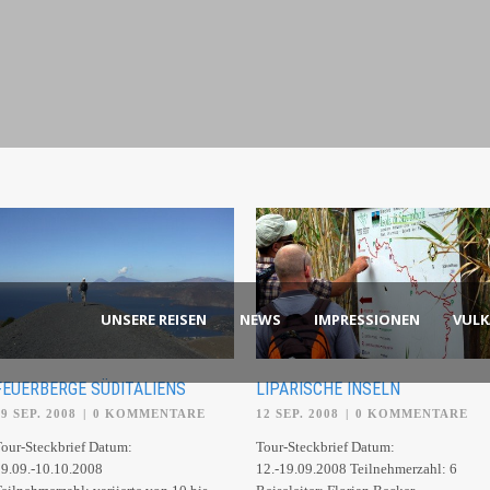
UNSERE REISEN
NEWS
IMPRESSIONEN
VUL
FEUERBERGE SÜDITALIENS
LIPARISCHE INSELN
29 SEP. 2008
|
0 KOMMENTARE
12 SEP. 2008
|
0 KOMMENTARE
our-Steckbrief Datum:
Tour-Steckbrief Datum:
9.09.-10.10.2008
12.-19.09.2008 Teilnehmerzahl: 6