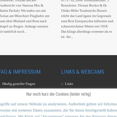
eiseleiter: Florian Becker
01.-17.02.2008 Teilnehmerzahl: 2
ourbericht von Vanessa Mix &
Reiseleiter: Florian Becker & Dr.
artin Pachaly Wir trafen uns mit
Ulrike Höfer Tourbericht Derzeit
Florian am Münchner Flughafen um
erlebt das Land (ganz im Gegensatz
dann über Mailand und Rom nach
zum Rest Europas) den kältesten und
eapel zu fliegen. Anfangs wussten
schneereichsten Winter seit 1918.
ir natürlich noch...
Das klingt allerdings extremer als es
ist: die...
FAQ & IMPRESSUM
LINKS & WEBCAMS
Häufig gestellte Fragen
Links
Impressum
Webcams
Nur noch kurz die Cookies (leider nötig)
griffe auf unsere Website zu analysieren. Außerdem geben wir Informa
rweise mit weiteren Daten zusammen, die Sie ihnen bereitgestellt hab
zerklärung. Mit Klick auf "Akzeptieren" stimmen Sie der Nutzung dieser