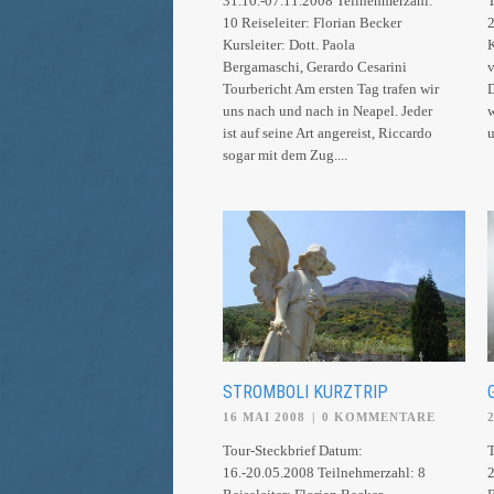
31.10.-07.11.2008 Teilnehmerzahl:
T
10 Reiseleiter: Florian Becker
2
Kursleiter: Dott. Paola
K
Bergamaschi, Gerardo Cesarini
v
Tourbericht Am ersten Tag trafen wir
D
uns nach und nach in Neapel. Jeder
w
ist auf seine Art angereist, Riccardo
u
sogar mit dem Zug....
STROMBOLI KURZTRIP
16 MAI 2008
|
0 KOMMENTARE
Tour-Steckbrief Datum:
T
16.-20.05.2008 Teilnehmerzahl: 8
2